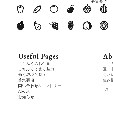
募集要項
Useful Pages
Ab
しちふくのお仕事
しち
しちふくで働く魅力
区・
働く環境と制度
えた
募集要項
住み
問い合わせ&エントリー
Ins
About
お知らせ